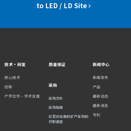
to LED / LD Site
技术・研发
质量保证
新闻中心
核心技术
新闻发布
采购
创新
产品
产学合作・学术支援
最新动态
采购方针
最新消息
采购指南
专利
日亚对信赖的矿产采购的
尽职调查