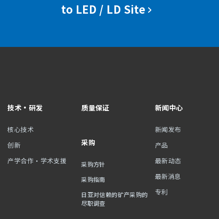
to LED / LD Site
技术・研发
质量保证
新闻中心
核心技术
新闻发布
采购
创新
产品
产学合作・学术支援
最新动态
采购方针
最新消息
采购指南
专利
日亚对信赖的矿产采购的
尽职调查