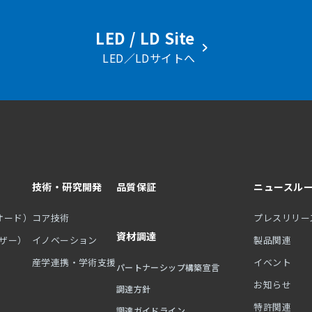
LED / LD Site
LED／LDサイトへ
技術・研究開発
品質保証
ニュースル
オード）
コア技術
プレスリリー
資材調達
ーザー）
イノベーション
製品関連
産学連携・学術支援
イベント
パートナーシップ構築宣言
お知らせ
調達方針
特許関連
調達ガイドライン