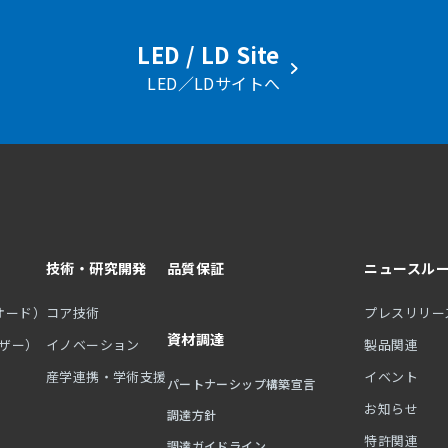
LED / LD Site
LED／LDサイトへ
技術・研究開発
品質保証
ニュースル
オード）
コア技術
プレスリリー
資材調達
ーザー）
イノベーション
製品関連
産学連携・学術支援
イベント
パートナーシップ構築宣言
お知らせ
調達方針
特許関連
調達ガイドライン