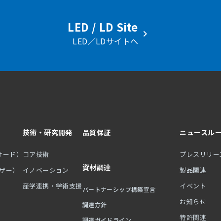
LED / LD Site
LED／LDサイトへ
技術・研究開発
品質保証
ニュースル
オード）
コア技術
プレスリリー
資材調達
ーザー）
イノベーション
製品関連
産学連携・学術支援
イベント
パートナーシップ構築宣言
お知らせ
調達方針
特許関連
調達ガイドライン