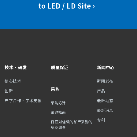
to LED / LD Site
技术・研发
质量保证
新闻中心
核心技术
新闻发布
采购
创新
产品
产学合作・学术支援
最新动态
采购方针
最新消息
采购指南
专利
日亚对信赖的矿产采购的
尽职调查