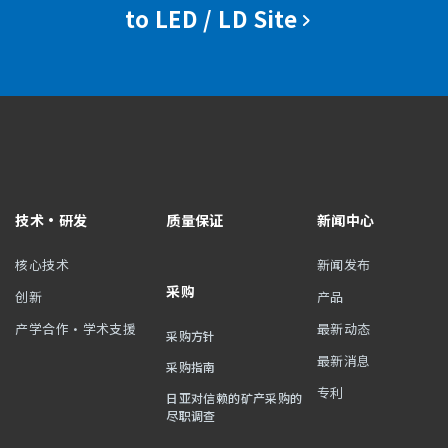
to LED / LD Site
技术・研发
质量保证
新闻中心
核心技术
新闻发布
采购
创新
产品
产学合作・学术支援
最新动态
采购方针
最新消息
采购指南
专利
日亚对信赖的矿产采购的
尽职调查