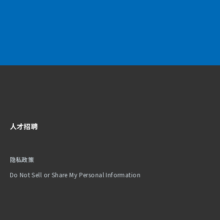
人才招聘
隐私政策
Do Not Sell or Share My Personal Information