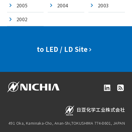
2005
2004
2003
2002
to LED / LD Site
日亚化学工业株式会社
491 Oka, Kaminaka-Cho, Anan-Shi,
TOKUSHIMA 774-8601, JAPAN