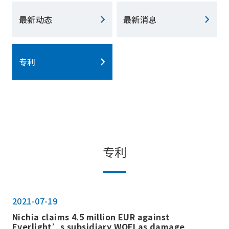
最新动态
最新消息
专利
专利
2021-07-19
Nichia claims 4.5 million EUR against
Everlight’s subsidiary WOFI as damage