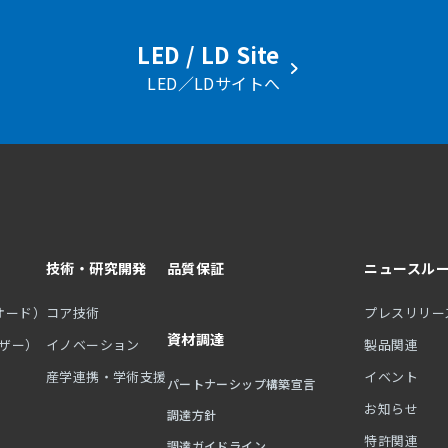
LED / LD Site
LED／LDサイトへ
技術・研究開発
品質保証
ニュースル
オード）
コア技術
プレスリリー
資材調達
ーザー）
イノベーション
製品関連
産学連携・学術支援
イベント
パートナーシップ構築宣言
お知らせ
調達方針
特許関連
調達ガイドライン