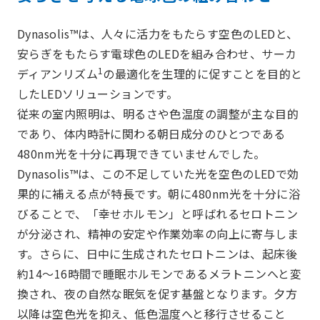
Dynasolis™は、人々に活力をもたらす空色のLEDと、
安らぎをもたらす電球色のLEDを組み合わせ、サーカ
1
ディアンリズム
の最適化を生理的に促すことを目的と
したLEDソリューションです。
従来の室内照明は、明るさや色温度の調整が主な目的
であり、体内時計に関わる朝日成分のひとつである
480nm光を十分に再現できていませんでした。
Dynasolis™は、この不足していた光を空色のLEDで効
果的に補える点が特長です。朝に480nm光を十分に浴
びることで、「幸せホルモン」と呼ばれるセロトニン
が分泌され、精神の安定や作業効率の向上に寄与しま
す。さらに、日中に生成されたセロトニンは、起床後
約14～16時間で睡眠ホルモンであるメラトニンへと変
換され、夜の自然な眠気を促す基盤となります。夕方
以降は空色光を抑え、低色温度へと移行させること