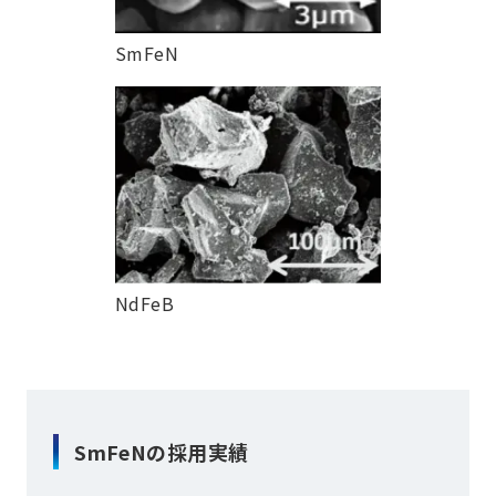
SmFeN
NdFeB
SmFeNの採用実績