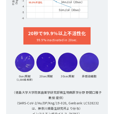
20秒で99.9%以上不活性化
99.9% inactivated in 20sec.
0sec照射
20sec照射
30sec照射
非感染細胞
（1,000倍希釈）
（徳島大学大学院医歯薬学研究部微生物病原学分野 野間口雅子
教授 提供）
（SARS-CoV-2/Hu/DP/Kng/19-020, Genbank: LC528232
は、神奈川県衛生研究所より分与）
インフルエンザウイルス（H1N1）