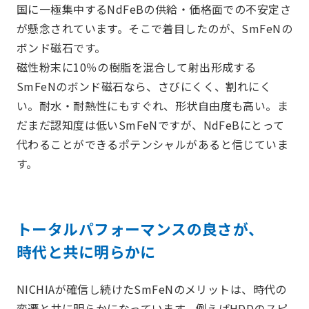
国に⼀極集中するNdFeBの供給・価格⾯での不安定さ
が懸念されています。そこで着⽬したのが、SmFeNの
ボンド磁⽯です。
磁性粉末に10％の樹脂を混合して射出形成する
SmFeNのボンド磁⽯なら、さびにくく、割れにく
い。耐⽔・耐熱性にもすぐれ、形状⾃由度も⾼い。ま
だまだ認知度は低いSmFeNですが、NdFeBにとって
代わることができるポテンシャルがあると信じていま
す。
トータルパフォーマンスの良さが、
時代と共に明らかに
NICHIAが確信し続けたSmFeNのメリットは、時代の
変遷と共に明らかになっています。例えばHDDのスピ