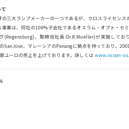
いて
界の三大ランプメーカーの一つであるが、クロスライセンスの対象
事業は、同社の100%子会社であるオスラム・オプト・セミ
egensburg)、取締役社長:Dr.R.Mueller)が実施
リカのSanJose、マレーシアのPenangに拠点を持っており、20
.29億ユーロの売上を上げております。詳しくは
www.osram-o
先