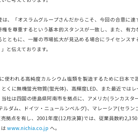
登は、「オスラムグループさんだからこそ、今回の合意に達
許権を尊重するという基本的スタンスが一致し、また、有力
るとともに、一層の市場拡大が見込める場合にライセンスす
。」と伝えております。
光体に使われる高純度カルシウム塩類を製造するために日本で
とくに無機蛍光物質(蛍光体)、高輝度LED、また最近では
。当社は四国の徳島県阿南市を拠点に、アメリカ(ランカスタ
テルダム、ドイツ・ニュールンベルグ)、マレーシア(セランゴ
売拠点を有し、2001年度(12月決算)では、従業員数約2,35
くは
www.nichia.co.jp
へ。