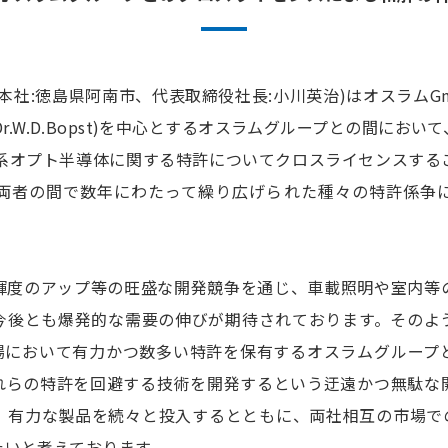
本社:徳島県阿南市、代表取締役社長:小川英治)はオスラムGm
r.W.D.Bopst)を中心とするオスラムグループとの間において、
GaN系オプト半導体に関する特許についてクロスライセンスす
両者の間で数年にわたって繰り広げられた種々の特許係争
EDは、輝度のアップ等の旺盛な開発競争を通じ、車載照明や室内
今後とも爆発的な需要の伸びが期待されております。そのよ
市場において有力かつ数多い特許を保有するオスラムグループ
れらの特許を回避する技術を開発するという迂遠かつ無駄な
、有力な製品を続々と投入するとともに、両社相互の市場での
たいと考えております。