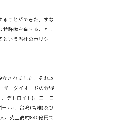
することができた。すな
な特許権を有することに
るという当社のポリシー
設立されました。それ以
レーザーダイオードの分野
ー、デトロイト)、ヨーロ
ール)、台湾(高雄)及び
0人、売上高約840億円で