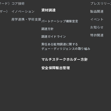
オード）
コア技術
プレスリリー
資材調達
ーザー）
イノベーション
製品関連
産学連携・学術支援
イベント
パートナーシップ構築宣言
お知らせ
調達方針
特許関連
調達ガイドライン
責任ある鉱物調達に関する
デュー・ディリジェンスの取り組み
マルチステークホルダー方針
安全保障輸出管理