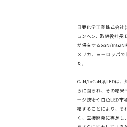
日亜化学工業株式会社(
ュンヘン、取締役社長:D
が保有するGaN/In
メリカ、ヨーロッパで
た。
GaN/InGaN系L
らに図られ、その結果
ージ技術や白色LED
結することにより、そ
く、直接開発に専念し
をさらに拡大していき