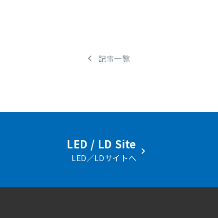
記事一覧
LED / LD Site
LED／LDサイトへ