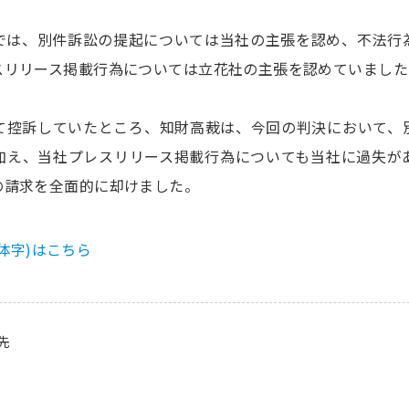
では、別件訴訟の提起については当社の主張を認め、不法行
スリリース掲載行為については立花社の主張を認めていました
て控訴していたところ、知財高裁は、今回の判決において、
加え、当社プレスリリース掲載行為についても当社に過失が
の請求を全面的に却けました。
体字)はこちら
先