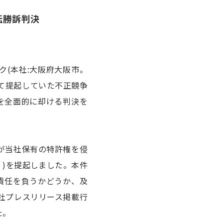
転勝訴判決
ク(本社:大阪府大阪市。
して提起していた不正競争
を全面的に却ける判決を
為が当社保有の特許権を侵
)を提起しました。本件
責任を負うかどうか、及
社プレスリリース掲載行
た。