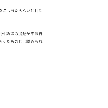
為には当たらないと判断
。
別件訴訟の提起が不法行
あったものとは認められ