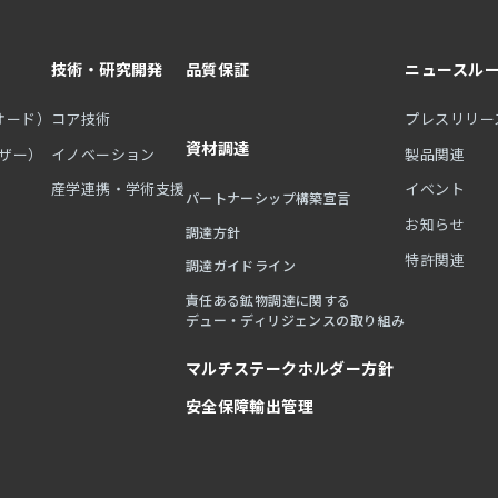
技術・研究開発
品質保証
ニュースル
オード）
コア技術
プレスリリー
資材調達
ーザー）
イノベーション
製品関連
産学連携・学術支援
イベント
パートナーシップ構築宣言
お知らせ
調達方針
特許関連
調達ガイドライン
責任ある鉱物調達に関する
デュー・ディリジェンスの取り組み
マルチステークホルダー方針
安全保障輸出管理