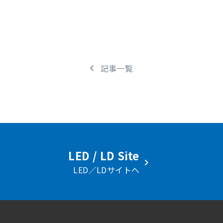
記事一覧
LED / LD Site
LED／LDサイトへ