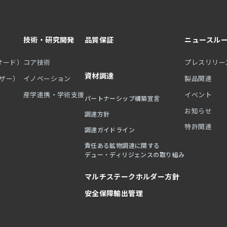
技術・研究開発
品質保証
ニュースル
オード）
コア技術
プレスリリー
資材調達
ーザー）
イノベーション
製品関連
産学連携・学術支援
イベント
パートナーシップ構築宣言
お知らせ
調達方針
特許関連
調達ガイドライン
責任ある鉱物調達に関する
デュー・ディリジェンスの取り組み
マルチステークホルダー方針
安全保障輸出管理