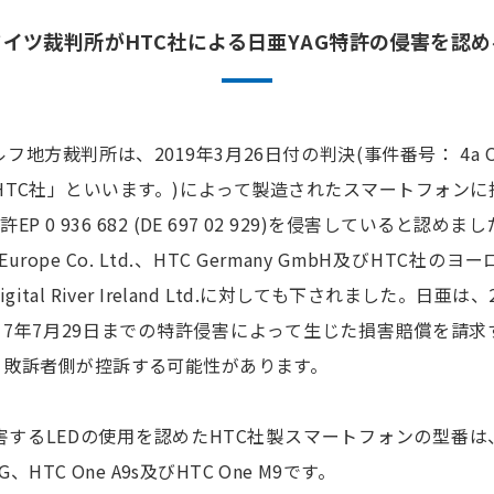
ドイツ裁判所がHTC社による日亜YAG特許の侵害を認め
地方裁判所は、2019年3月26日付の判決(事件番号： 4a O 7
以下、「HTC社」といいます。)によって製造されたスマートフォ
EP 0 936 682 (DE 697 02 929)を侵害していると認
rope Co. Ltd.、HTC Germany GmbH及びHTC
tal River Ireland Ltd.に対しても下されました。日亜は
17年7月29日までの特許侵害によって生じた損害賠償を請
、敗訴者側が控訴する可能性があります。
るLEDの使用を認めたHTC社製スマートフォンの型番は、HTC 
26 G、HTC One A9s及びHTC One M9です。