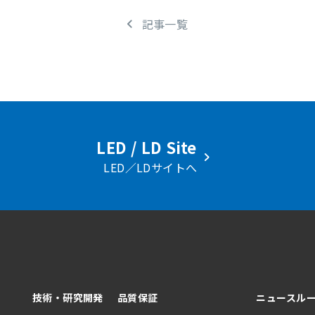
記事一覧
LED / LD Site
LED／LDサイトへ
技術・研究開発
品質保証
ニュースル