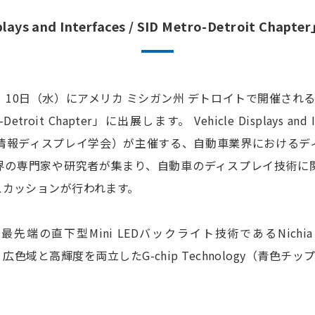
splays and Interfaces / SID Metro-Detroit Ch
0日（水）にアメリカ ミシガン州 デトロイトで開催される「Vehicl
ro-Detroit Chapter」に出展します。 Vehicle Displays and In
D（国際情報ディスプレイ学会）が主催する、自動車業界における
界の専門家や研究者が集まり、自動車のディスプレイ技術に
スカッションが行われます。
の直下型Mini LEDバックライト技術であるNichia Ligh
A）と、広色域と高輝度を両立したG-chip Technology（青