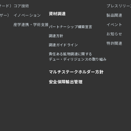
オード）
コア技術
プレスリリー
資材調達
ーザー）
イノベーション
製品関連
産学連携・学術支援
イベント
パートナーシップ構築宣言
お知らせ
調達方針
特許関連
調達ガイドライン
責任ある鉱物調達に関する
デュー・ディリジェンスの取り組み
マルチステークホルダー方針
安全保障輸出管理