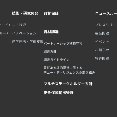
技術・研究開発
品質保証
ニュースル
オード）
コア技術
プレスリリー
資材調達
ーザー）
イノベーション
製品関連
産学連携・学術支援
イベント
パートナーシップ構築宣言
お知らせ
調達方針
特許関連
調達ガイドライン
責任ある鉱物調達に関する
デュー・ディリジェンスの取り組み
マルチステークホルダー方針
安全保障輸出管理