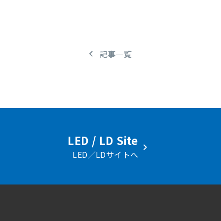
記事一覧
LED / LD Site
LED／LDサイトへ