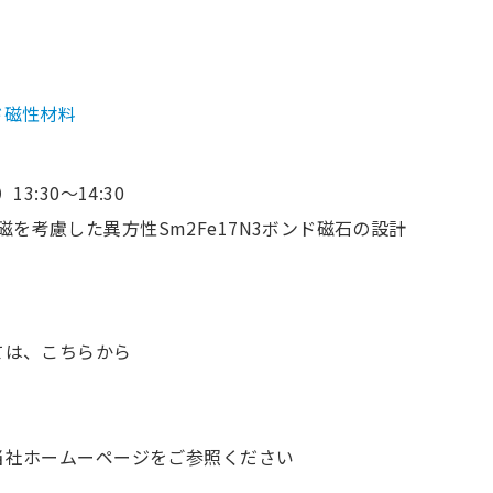
ド磁性材料
13:30～14:30
を考慮した異方性Sm2Fe17N3ボンド磁石の設計
ては、こちらから
当社ホームーページをご参照ください