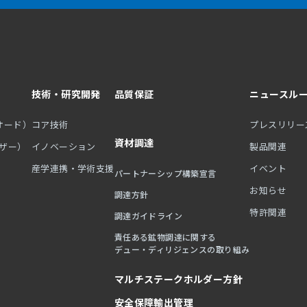
技術・研究開発
品質保証
ニュースル
オード）
コア技術
プレスリリー
資材調達
ーザー）
イノベーション
製品関連
産学連携・学術支援
イベント
パートナーシップ構築宣言
お知らせ
調達方針
特許関連
調達ガイドライン
責任ある鉱物調達に関する
デュー・ディリジェンスの取り組み
マルチステークホルダー方針
安全保障輸出管理