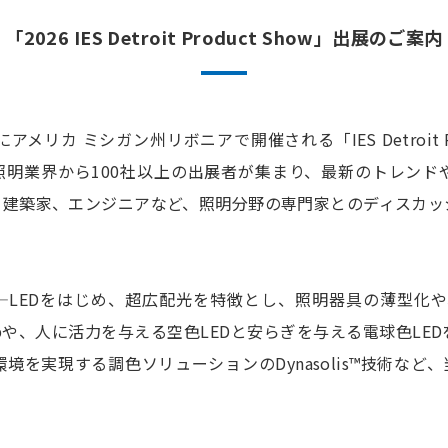
「2026 IES Detroit Product Show」出展のご案内
メリカ ミシガン州リボニアで開催される「IES Detroit Pr
照明業界から100社以上の出展者が集まり、最新のトレンド
、建築家、エンジニアなど、照明分野の専門家とのディスカッ
LEDをはじめ、超広配光を特徴とし、照明器具の薄型化や軽
ble Chipや、人に活力を与える空色LEDと安らぎを与える電球色
境を実現する調色ソリューションのDynasolis™技術など、
。