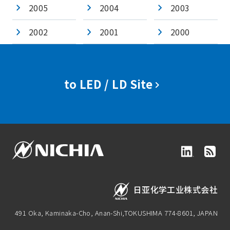
2005
2004
2003
2002
2001
2000
to LED / LD Site
日亚化学工业株式会社
491 Oka, Kaminaka-Cho, Anan-Shi,
TOKUSHIMA 774-8601, JAPAN