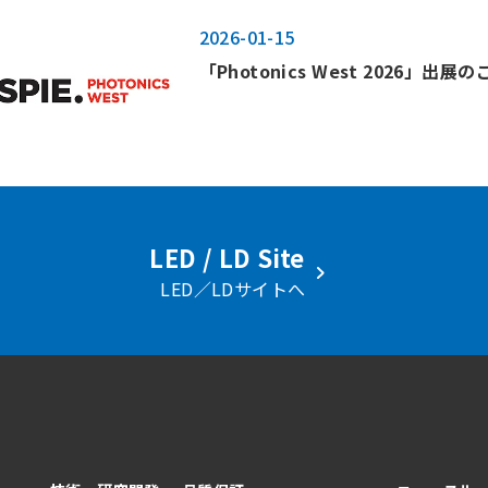
2026-01-15
「Photonics West 2026」出展
LED / LD Site
LED／LDサイトへ